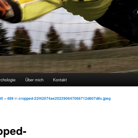
ychologie
Über mich
Kontakt
00 × 489
in
cropped-22f42074ae202290647066712d607d6c.jpeg
pped-