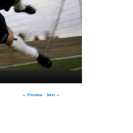
Image
← Previous
Next →
navigation