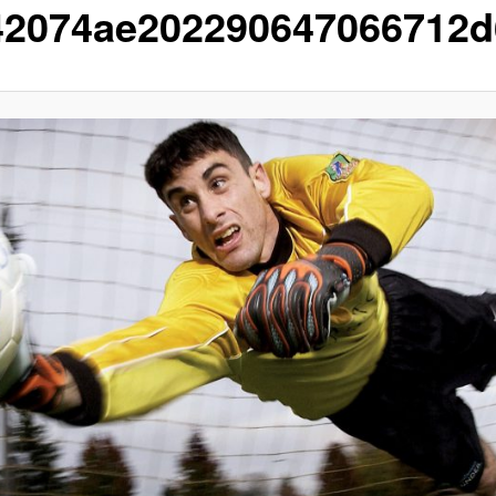
42074ae202290647066712d