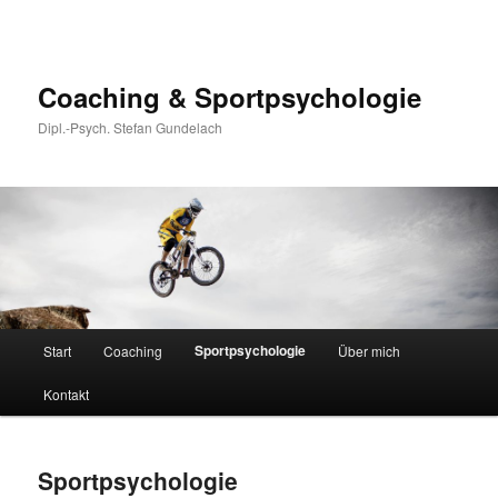
Coaching & Sportpsychologie
Dipl.-Psych. Stefan Gundelach
Main
Sportpsychologie
Start
Coaching
Über mich
Skip
menu
Kontakt
to
primary
Sportpsychologie
content