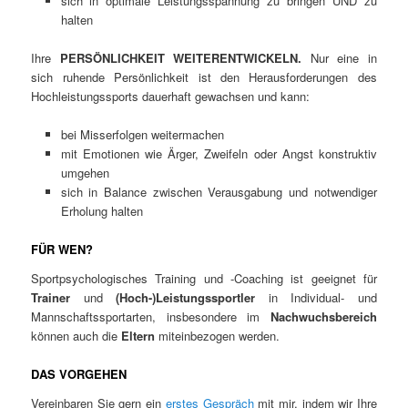
sich in optimale Leistungsspannung zu bringen UND zu
halten
Ihre
PERSÖNLICHKEIT WEITERENTWICKELN.
Nur eine in
sich ruhende Persönlichkeit ist den Herausforderungen des
Hochleistungssports dauerhaft gewachsen und kann:
bei Misserfolgen weitermachen
mit Emotionen wie Ärger, Zweifeln oder Angst konstruktiv
umgehen
sich in Balance zwischen Verausgabung und notwendiger
Erholung halten
FÜR WEN?
Sportpsychologisches Training und -Coaching ist geeignet für
Trainer
und
(Hoch-)Leistungssportler
in Individual- und
Mannschaftssportarten, insbesondere im
Nachwuchsbereich
können auch die
Eltern
miteinbezogen werden.
DAS VORGEHEN
Vereinbaren Sie gern ein
erstes Gespräch
mit mir, indem wir Ihre